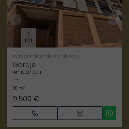
12
Avenida Independencia (Illueca)
Garaje
Ref. 102247634
2
20 m
9.500 €