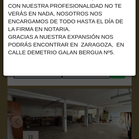
CON NUESTRA PROFESIONALIDAD NO TE
Maluenda
VERÁS EN NADA, NOSOTROS NOS
Solar
ENCARGAMOS DE TODO HASTA EL DÍA DE
Ref. 102247436
LA FIRMA EN NOTARIA.
GRACIAS A NUESTRA EXPANSIÓN NOS
2
1064 m
Solar
PODRÁS ENCONTRAR EN ZARAGOZA,
EN
CALLE DEMETRIO GALAN BERGUA Nº5.
25.000 €
13