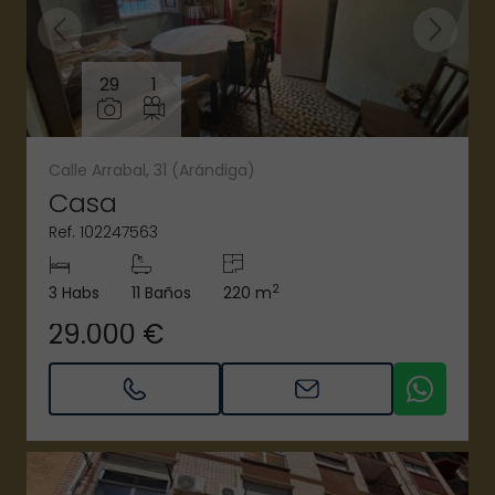
29
1
Calle Arrabal, 31 (Arándiga)
Casa
Ref. 102247563
2
3 Habs
11 Baños
220 m
29.000 €