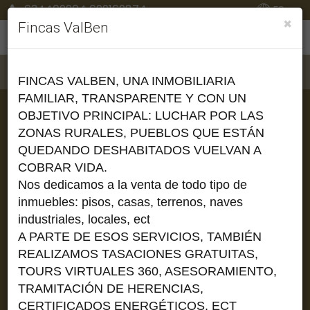
634409204 699169874
ES
×
Fincas ValBen
Filtrar
Ordenar
FINCAS VALBEN, UNA INMOBILIARIA
FAMILIAR, TRANSPARENTE Y CON UN
128 inmuebles en total
OBJETIVO PRINCIPAL: LUCHAR POR LAS
ZONAS RURALES, PUEBLOS QUE ESTÁN
12
Mostrar resultados
QUEDANDO
DESHABITADOS
VUELVAN A
COBRAR VIDA.
Nos dedicamos a la venta de todo tipo de
inmuebles: pisos, casas, terrenos, naves
industriales, locales, ect
A PARTE DE ESOS SERVICIOS, TAMBIÉN
REALIZAMOS TASACIONES GRATUITAS,
TOURS VIRTUALES 360, ASESORAMIENTO,
20
TRAMITACIÓN
DE HERENCIAS,
CERTIFICADOS
ENERGÉTICOS
, ECT