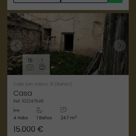
15
1
Calle San Valero, 31 (Bañón)
Casa
Ref. 102247546
2
4 Habs
1 Baños
247 m
15.000 €