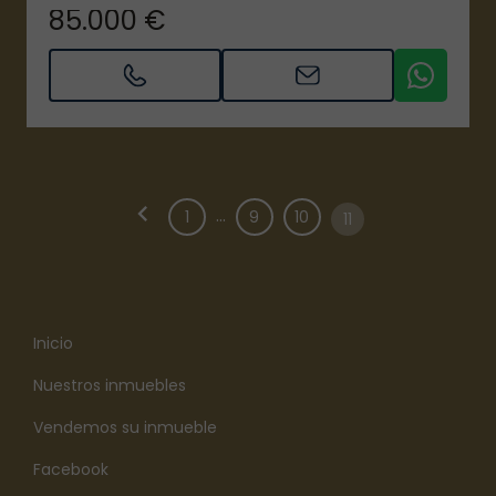
85.000 €
chevron_left
...
1
9
10
11
Inicio
Nuestros inmuebles
Vendemos su inmueble
Facebook