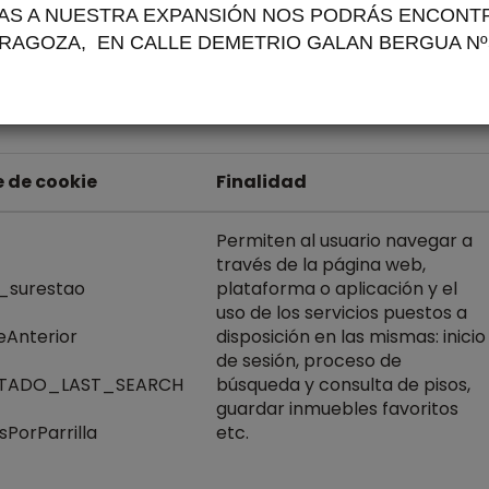
us preferencias de navegador lo permiten.
AS A NUESTRA EXPANSIÓN NOS PODRÁS ENCONT
RAGOZA,
EN CALLE DEMETRIO GALAN BERGUA Nº
sitio web:
es tipos de cookies:
 de cookie
Finalidad
Permiten al usuario navegar a
través de la página web,
_surestao
plataforma o aplicación y el
uso de los servicios puestos a
eAnterior
disposición en las mismas: inicio
de sesión, proceso de
STADO_LAST_SEARCH
búsqueda y consulta de pisos,
guardar inmuebles favoritos
sPorParrilla
etc.