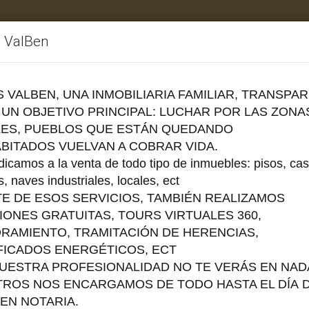
s ValBen
ebles
Vendemos su inmueble
Facebook
Instag
S VALBEN, UNA INMOBILIARIA FAMILIAR, TRANSPA
 UN OBJETIVO PRINCIPAL: LUCHAR POR LAS ZONA
ES, PUEBLOS QUE ESTÁN QUEDANDO
BITADOS
VUELVAN A COBRAR VIDA.
icamos a la venta de todo tipo de inmuebles: pisos, cas
POLÍTICA DE COOKIES
s, naves industriales, locales, ect
TE DE ESOS SERVICIOS, TAMBIÉN REALIZAMOS
IONES GRATUITAS, TOURS VIRTUALES 360,
e Servicios de la Sociedad de la Información y Comercio e
RAMIENTO,
TRAMITACIÓN
DE HERENCIAS,
FICADOS
ENERGÉTICOS
, ECT
 almacena en su ordenador desde nuestro portal, correos
UESTRA PROFESIONALIDAD NO TE VERÁS EN NAD
 recuperar información sobre los hábitos de navegación 
ROS NOS ENCARGAMOS DE TODO HASTA EL DÍA D
que utilice su equipo, pueden utilizarse para reconocer a
 EN NOTARIA.