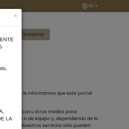
ES
×
Contactar
ram
RENTE
S
as,
lectrónico, le informamos que este portal
 electrónicos u otros medios para
A,
de usuario o de equipo y, dependiendo de la
E LA
l usuario. Nuestros servicios sólo pueden