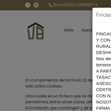
634409204 699169874
Finca
Inicio
Nuestros inmu
FINCA
Y CON
RURAL
DESHA
Nos ded
terreno
A PAR
TASAC
En cumplimiento del artículo 22 de la Ley d
ASESO
web utiliza cookies.
CERTI
Una cookie es un fichero que se descarga y
CON N
permitirnos, entre otras cosas, almacenar y
NOSOT
información que contengan y de la forma en 
FIRMA