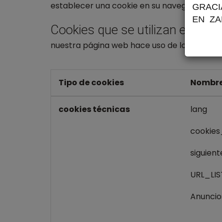
establecer una cookie en su navegador si s
GRACI
EN ZA
Cookies que se utilizan en este 
nuestra página web hace uso de los siguient
Tipo de cookies
Nombre
cookies técnicas
lang
cookies
siguient
URL_LI
Anuncio