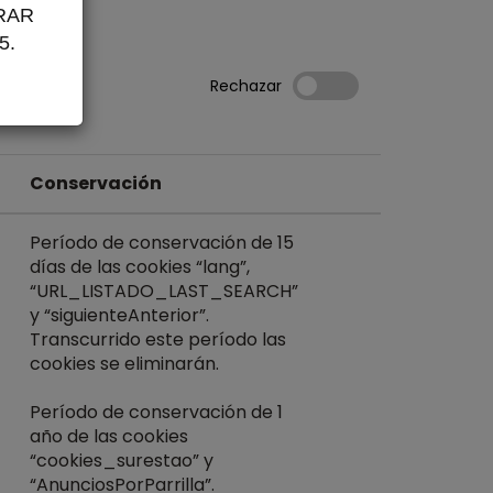
RAR
5.
Rechazar
Conservación
Período de conservación de 15
días de las cookies “lang”,
“URL_LISTADO_LAST_SEARCH”
y “siguienteAnterior”.
Transcurrido este período las
cookies se eliminarán.
Período de conservación de 1
año de las cookies
“cookies_surestao” y
“AnunciosPorParrilla”.