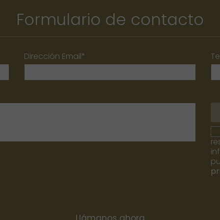
Formulario de contacto
Dirección Email*
Te
re
in
pu
pr
Llámanos ahora