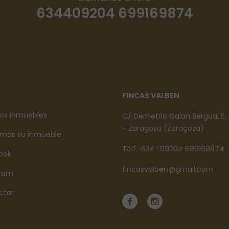
634409204 699169874
FINCAS VALBEN
os inmuebles
C/ Demetrio Galan Bergua, 5.
- Zaragoza (Zaragoza)
mos su inmueble
Telf.: 634409204 699169874
ook
fincasvalben@gmail.com
gram
ctar