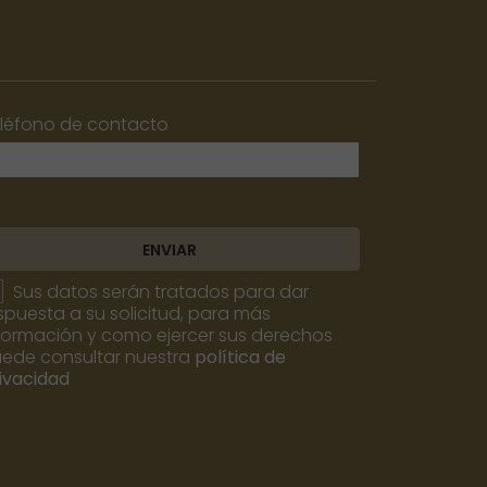
léfono de contacto
ENVIAR
Sus datos serán tratados para dar
spuesta a su solicitud, para más
formación y como ejercer sus derechos
ede consultar nuestra
política de
ivacidad