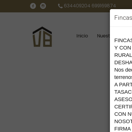
634409204 699169874
Finca
Inicio
Nuestros inmu
FINCA
Y CON
RURAL
DESHA
Nos ded
terreno
A PAR
TASAC
ASESO
CERTI
CON N
NOSOT
FIRMA