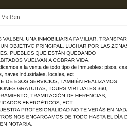
s ValBen
ebles
Vendemos su inmueble
Facebook
Instag
S VALBEN, UNA INMOBILIARIA FAMILIAR, TRANSPA
 UN OBJETIVO PRINCIPAL: LUCHAR POR LAS ZONA
ES, PUEBLOS QUE ESTÁN QUEDANDO
BITADOS
VUELVAN A COBRAR VIDA.
icamos a la venta de todo tipo de inmuebles: pisos, cas
DATOS DE CONTACTO
s, naves industriales, locales, ect
TE DE ESOS SERVICIOS, TAMBIÉN REALIZAMOS
IONES GRATUITAS, TOURS VIRTUALES 360,
RAMIENTO,
TRAMITACIÓN
DE HERENCIAS,
DIRECCIÓN
FICADOS
ENERGÉTICOS
, ECT
C/ Demetrio Galan Bergua, 
UESTRA PROFESIONALIDAD NO TE VERÁS EN NAD
50017 - Zaragoza - Zaragoz
ROS NOS ENCARGAMOS DE TODO HASTA EL DÍA D
TELÉFONO
 EN NOTARIA.