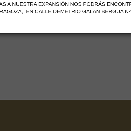
634409204 699169874
AS A NUESTRA EXPANSIÓN NOS PODRÁS ENCONT
RAGOZA,
EN CALLE DEMETRIO GALAN BERGUA Nº
EMAIL
fincasvalben@gmail.com